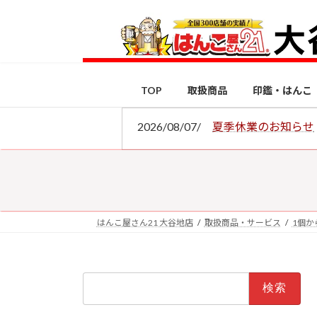
コ
ナ
ン
ビ
テ
ゲ
ン
ー
ツ
シ
TOP
取扱商品
印鑑・はんこ
へ
ョ
ス
ン
2026/08/07/
夏季休業のお知らせ
キ
に
ッ
移
プ
動
はんこ屋さん21 大谷地店
取扱商品・サービス
1個か
検
索: