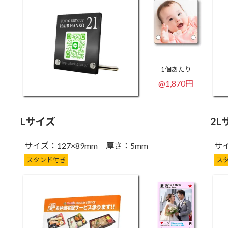
1個あたり
@1,870円
Lサイズ
2L
サイズ：127×89mm 厚さ：5mm
サイ
スタンド付き
ス