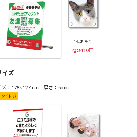
1個あたり
@3,410円
サイズ
ズ：178×127mm 厚さ：5mm
タンド付き