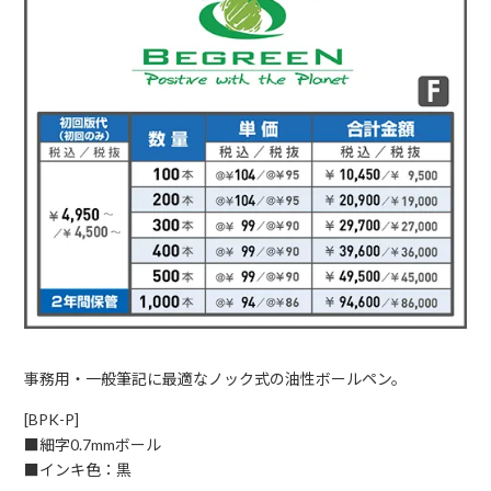
事務用・一般筆記に最適なノック式の油性ボールペン。
[BPK-P]
■細字0.7mmボール
■インキ色：黒