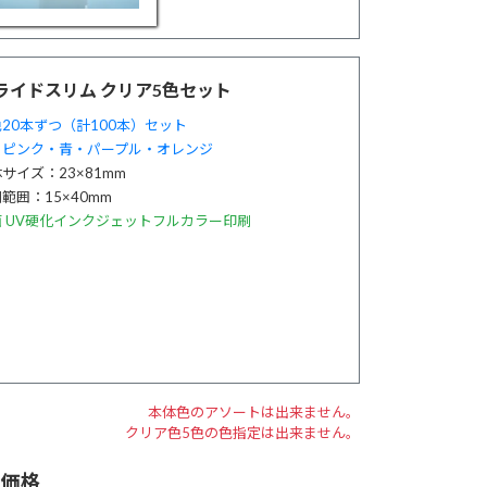
ライドスリム クリア5色セット
20本ずつ（計100本）セット
・ピンク・青・パープル・オレンジ
サイズ：23×81mm
範囲：15×40mm
面 UV硬化インクジェットフルカラー印刷
本体色のアソートは出来ません。
クリア色5色の色指定は出来ません。
売価格