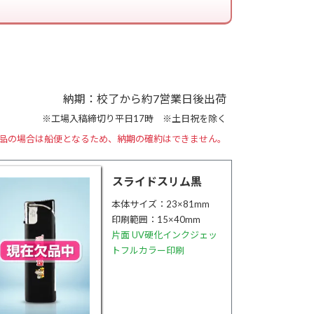
納期：校了から約7営業日後出荷
※工場入稿締切り平日17時 ※土日祝を除く
品の場合は船便となるため、
納期の確約はできません。
スライドスリム黒
本体サイズ：23×81mm
印刷範囲：15×40mm
片面 UV硬化インクジェッ
トフルカラー印刷