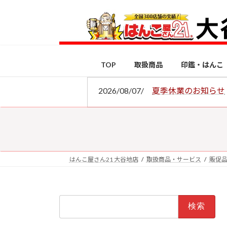
コ
ナ
ン
ビ
テ
ゲ
ン
ー
ツ
シ
TOP
取扱商品
印鑑・はんこ
へ
ョ
ス
ン
2026/08/07/
夏季休業のお知らせ
キ
に
ッ
移
プ
動
はんこ屋さん21 大谷地店
取扱商品・サービス
販促
検
索: