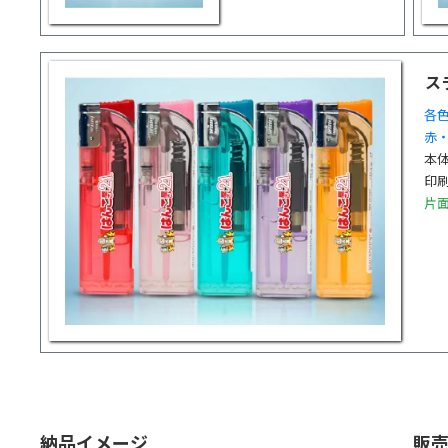
ス
各色
赤
本体
印刷
片
納品イメージ
販