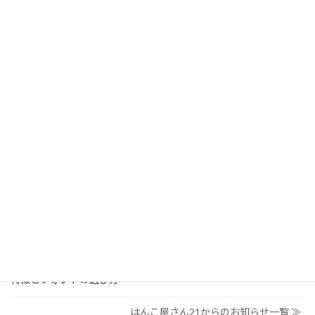
このページの情報は2022年10月時点のものです。
予告なく商品の仕様や価格を変更する場合がございます。予めご了承ください。
検
索:
はんこ屋さん21からのお知らせ
2026/03/19
はんこ屋さん21からのお知らせ
個人用印鑑の印材（素材）の選び方｜実印・銀行印・認印におす
すめは？
2026/03/09
はんこ屋さん21からのお知らせ
電子印鑑の使い方は？メリットやデメリットも解説
2026/02/13
はんこ屋さん21からのお知らせ
印鑑の書体（古印体・篆書体・印相体・楷書体・行書体）とは？
特徴とフォントの選び方
はんこ屋さん21からのお知らせ一覧 ≫