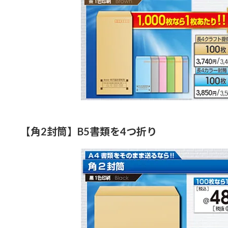
【角2封筒】B5書類を4つ折り