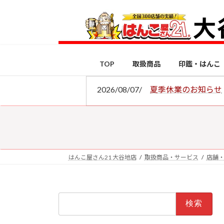
コ
ナ
ン
ビ
テ
ゲ
ン
ー
ツ
シ
TOP
取扱商品
印鑑・はんこ
へ
ョ
ス
ン
2026/08/07/
夏季休業のお知らせ
キ
に
ッ
移
プ
動
はんこ屋さん21 大谷地店
取扱商品・サービス
店舗
検
索: