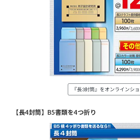
『長3封筒』を
オンラインシ
【長4封筒】B5書類を4つ折り