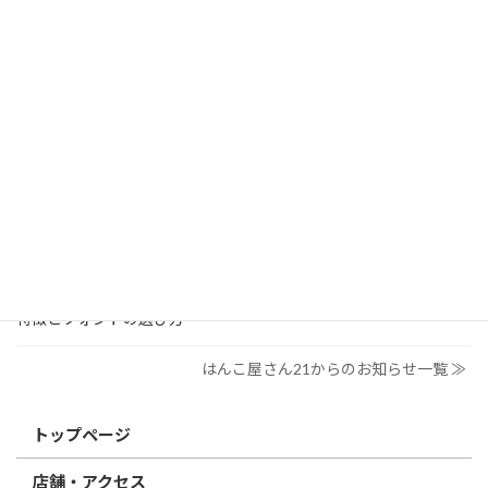
はんこ屋さん21からのお知らせ
2026/03/19
はんこ屋さん21からのお知らせ
個人用印鑑の印材（素材）の選び方｜実印・銀行印・認印におす
すめは？
2026/03/09
はんこ屋さん21からのお知らせ
電子印鑑の使い方は？メリットやデメリットも解説
2026/02/13
はんこ屋さん21からのお知らせ
印鑑の書体（古印体・篆書体・印相体・楷書体・行書体）とは？
特徴とフォントの選び方
はんこ屋さん21からのお知らせ一覧 ≫
トップページ
店舗・アクセス