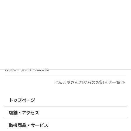
2026/03/19
はんこ屋さん21からのお知らせ
個人用印鑑の印材（素材）の選び方｜実印・銀行印・認印におす
すめは？
2026/03/09
はんこ屋さん21からのお知らせ
電子印鑑の使い方は？メリットやデメリットも解説
2026/02/13
はんこ屋さん21からのお知らせ
印鑑の書体（古印体・篆書体・印相体・楷書体・行書体）とは？
特徴とフォントの選び方
はんこ屋さん21からのお知らせ一覧 ≫
トップページ
店舗・アクセス
取扱商品・サービス