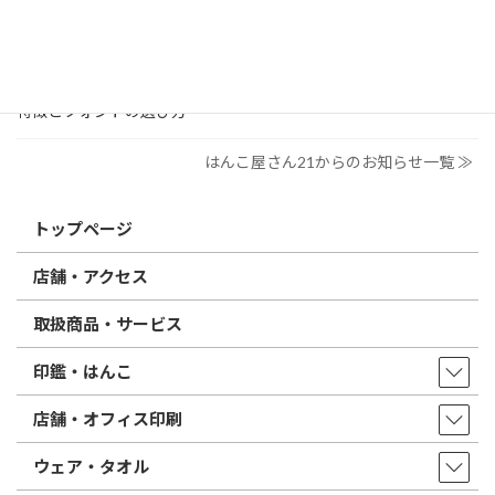
電子印鑑の使い方は？メリットやデメリットも解説
2026/02/13
はんこ屋さん21からのお知らせ
印鑑の書体（古印体・篆書体・印相体・楷書体・行書体）とは？
特徴とフォントの選び方
はんこ屋さん21からのお知らせ一覧 ≫
トップページ
店舗・アクセス
取扱商品・サービス
印鑑・はんこ
店舗・オフィス印刷
ウェア・タオル