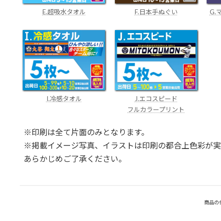
E.超吸水タオル
F.日本手ぬぐい
G
I.冷感タオル
J.エコスピード
フルカラープリント
※印刷は全て片面のみとなります。
※掲載イメージ写真、イラストは印刷の都合上色彩が実
あらかじめご了承ください。
商品の