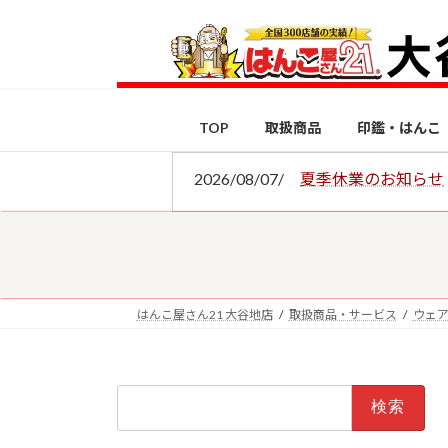
コ
ナ
ン
ビ
テ
ゲ
ン
ー
ツ
シ
TOP
取扱商品
印鑑・はんこ
へ
ョ
ス
ン
2026/08/07/
夏季休業のお知らせ
キ
に
ッ
移
プ
動
はんこ屋さん21 大谷地店
取扱商品・サービス
ウェ
検
索: