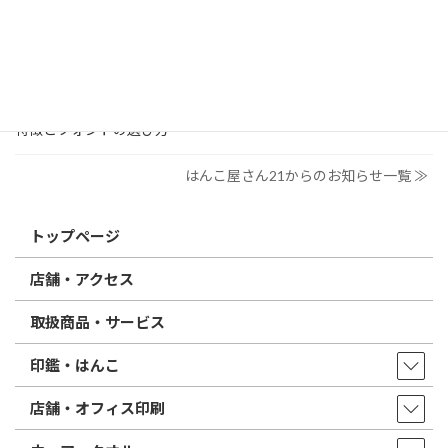
2026/03/09
はんこ屋さん21からのお知らせ
電子印鑑の使い方は？メリットやデメリットも解説
2026/02/13
はんこ屋さん21からのお知らせ
印鑑の書体（古印体・篆書体・印相体・楷書体・行書体）とは？
特徴とフォントの選び方
はんこ屋さん21からのお知らせ一覧 ≫
トップページ
店舗・アクセス
取扱商品・サービス
印鑑・はんこ
店舗・オフィス印刷