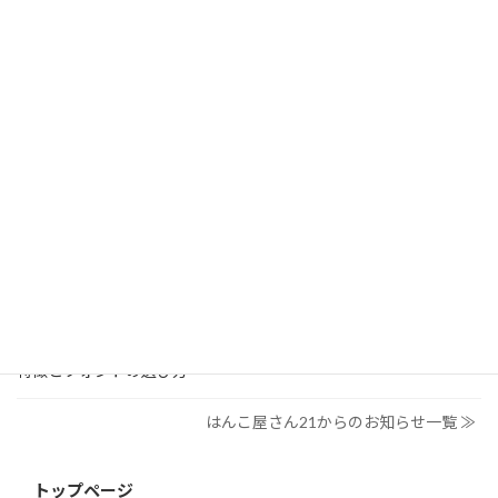
検
索:
はんこ屋さん21からのお知らせ
2026/03/19
はんこ屋さん21からのお知らせ
個人用印鑑の印材（素材）の選び方｜実印・銀行印・認印におす
すめは？
2026/03/09
はんこ屋さん21からのお知らせ
電子印鑑の使い方は？メリットやデメリットも解説
2026/02/13
はんこ屋さん21からのお知らせ
印鑑の書体（古印体・篆書体・印相体・楷書体・行書体）とは？
特徴とフォントの選び方
はんこ屋さん21からのお知らせ一覧 ≫
トップページ